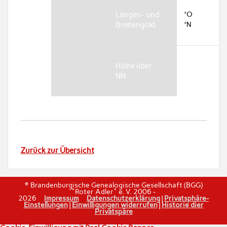
Längen- und
°O
Breitengrad:
°N
Höhe über
NN
Zurück zur Übersicht
© Brandenburgische Genealogische Gesellschaft (BGG)
"Roter Adler" e. V. 2006 -
2026
Impressum
Datenschutzerklärung
|
Privatsphäre-
Einstellungen
|
Einwilligungen widerrufen
|
Historie dier
Privatspäre