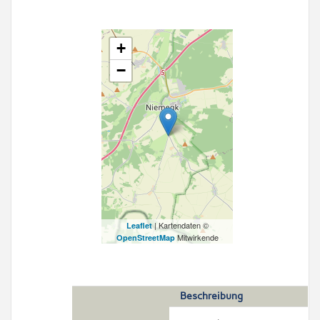
+
−
| Kartendaten ©
Leaflet
Mitwirkende
OpenStreetMap
Beschreibung