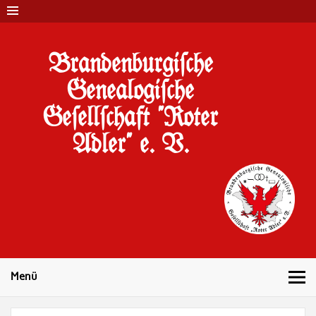
Brandenburgi#che
Genealogi#che
Ge#ell#chaft "Roter
Adler" e. V.
10 Jahre Familienforschung in Brandenburg
Menü