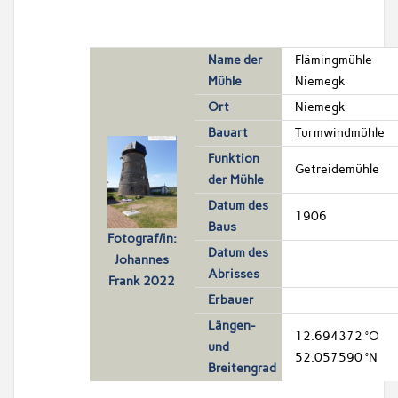
Name der
Flämingmühle
Mühle
Niemegk
Ort
Niemegk
Bauart
Turmwindmühle
Funktion
Getreidemühle
der Mühle
Datum des
1906
Baus
Fotograf/in:
Datum des
Johannes
Abrisses
Frank 2022
Erbauer
Längen-
12.694372 °O
und
52.057590 °N
Breitengrad