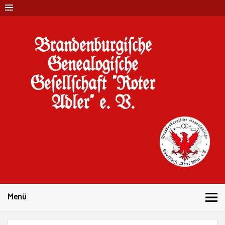
Brandenburgi#che
Genealogi#che
Ge#ell#chaft "Roter
Adler" e. V.
10 Jahre Familienforschung in Brandenburg
Menü