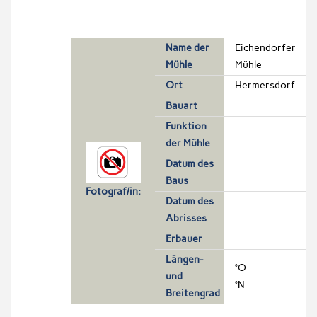
Name der
Eichendorfer
Mühle
Mühle
Ort
Hermersdorf
Bauart
Funktion
der Mühle
Datum des
Baus
Fotograf/in:
Datum des
Abrisses
Erbauer
Längen-
°O
und
°N
Breitengrad