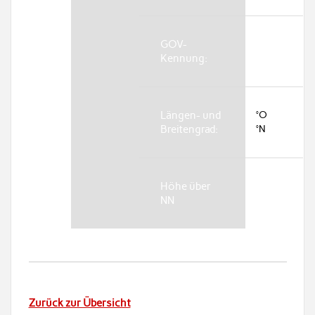
GOV-
Kennung:
Längen- und
°O
Breitengrad:
°N
Höhe über
NN
Zurück zur Übersicht