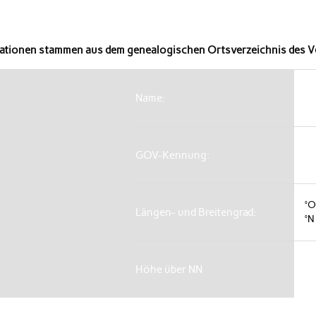
mationen stammen aus dem genealogischen Ortsverzeichnis des V
Name:
GOV-Kennung:
°
Längen- und Breitengrad:
°N
Höhe über NN