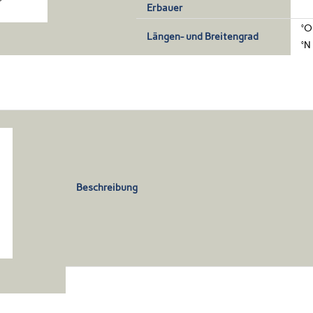
Erbauer
°O
Längen- und Breitengrad
°N
Beschreibung