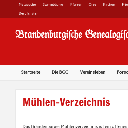
Metasuche
Stammbäume
Pfarrer
Orte
Kirchen
Fri
Berufslisten
Brandenburgi#che Genealogi#c
10 Jahre Familienforschung in Brandenburg
Startseite
Die BGG
Vereinsleben
Fors
Mühlen-Verzeichnis
Das Brandenburger Mühlenverzeichnis ist ein offenes