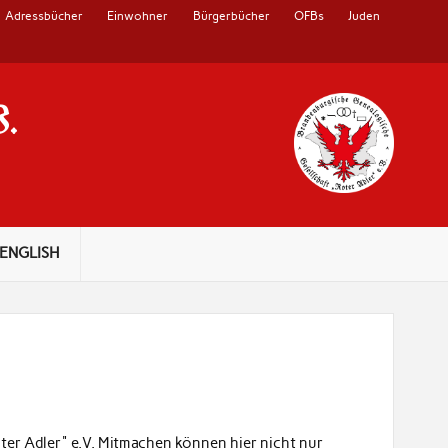
Adressbücher
Einwohner
Bürgerbücher
OFBs
Juden
V.
ENGLISH
er Adler" e.V. Mitmachen können hier nicht nur