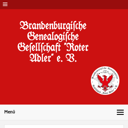
Brandenburgi#che
Genealogi#che
Ge#ell#chaft "Roter
Adler" e. V.
10 Jahre Familienforschung in Brandenburg
Menü