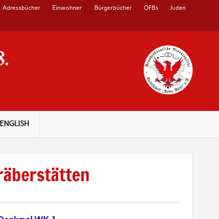
Adressbücher
Einwohner
Bürgerbücher
OFBs
Juden
V.
ENGLISH
räberstätten