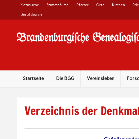
Metasuche
Stammbäume
Pfarrer
Orte
Kirchen
Fri
Berufslisten
Brandenburgi#che Genealogi#c
10 Jahre Familienforschung in Brandenburg
Startseite
Die BGG
Vereinsleben
Fors
Verzeichnis der Denkmal