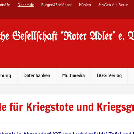
edhöfe
Denkmale
Burgen&Schlösser
Mühlen
Straßen Alt-Berlin
he Ge#ell#chaft "Roter Adler" e. 
chung
Datenbanken
Multimedia
BGG-Verlag
e für Kriegstote und Kriegsg