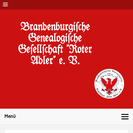
Brandenburgi#che
Genealogi#che
Ge#ell#chaft "Roter
Adler" e. V.
10 Jahre Familienforschung in Brandenburg
Menü