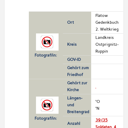
Flatow
Ort
Gedenkbuch
2. Weltkrieg
Landkreis
Kreis
Ostprignitz-
Ruppin
Fotograf/in:
GOV-ID
Gehört zum
Friedhof
Gehört zur
Kirche
Längen-
°O
und
°N
Breitengrad
Fotograf/in:
39 (35
Anzahl
Soldaten, 4