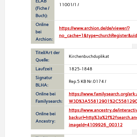
ELAB
11001/1 /
(Fiche /
Buch):
Online
https://www.archion.de/de/viewer/?
bei
no_cache=1&type=churchRegister&ui
Archion:
Titel/Art der
Kirchenbuchduplikat
Quelle:
Laufzeit
1825-1848
Signatur
Rep.5 KB Nr.0174 /
BLHA:
Online bei
https://www.familysearch.org/a
Familysearch:
W3D%3A55812901%2C5581290
https://www.ancestry.de/intera
Online bei
backurl=http%3a%2f%2fsearch.a
Ancestry:
imageId=4109926_00312