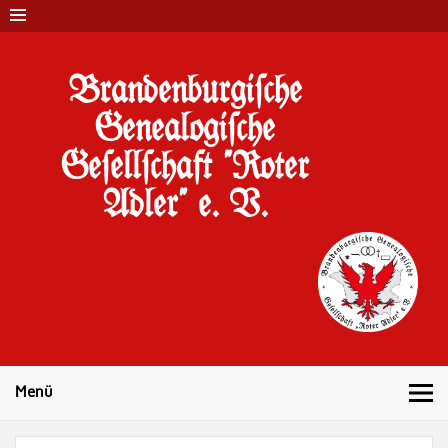
Brandenburgi#che
Genealogi#che
Ge#ell#chaft "Roter
Adler" e. V.
10 Jahre Familienforschung in Brandenburg
Menü