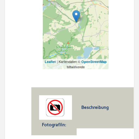
| Kartendaten ©
Leaflet
OpenStreetMap
Mitwirkende
Beschreibung
Fotograf/in: