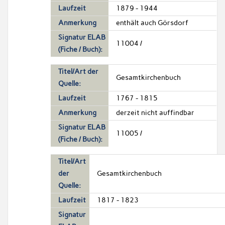
Laufzeit
1879 - 1944
Anmerkung
enthält auch Görsdorf
Signatur ELAB
11004 /
(Fiche / Buch):
Titel/Art der
Gesamtkirchenbuch
Quelle:
Laufzeit
1767 - 1815
Anmerkung
derzeit nicht auffindbar
Signatur ELAB
11005 /
(Fiche / Buch):
Titel/Art
der
Gesamtkirchenbuch
Quelle:
Laufzeit
1817 - 1823
Signatur