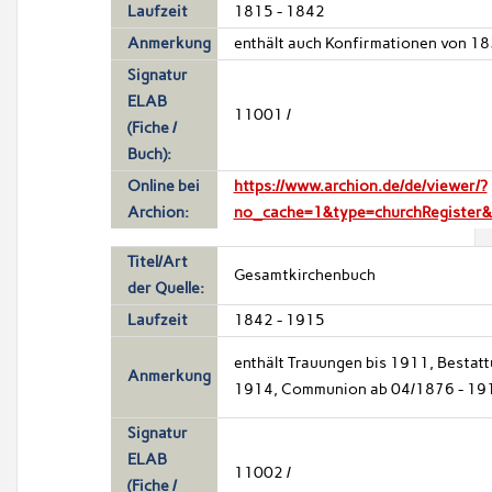
Laufzeit
1815 - 1842
Anmerkung
enthält auch Konfirmationen von 1
Signatur
ELAB
11001 /
(Fiche /
Buch):
Online bei
https://www.archion.de/de/viewer/?
Archion:
no_cache=1&type=churchRegister
Titel/Art
Gesamtkirchenbuch
der Quelle:
Laufzeit
1842 - 1915
enthält Trauungen bis 1911, Bestatt
Anmerkung
1914, Communion ab 04/1876 - 19
Signatur
ELAB
11002 /
(Fiche /