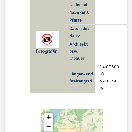
lt. Themel
Dekanat &
,
Pfarrei
Datum des
Baus:
Architekt
bzw.
Fotograf/in:
Erbauer
14.07603
Längen- und
°O
Breitengrad
52.17447
°N
+
−