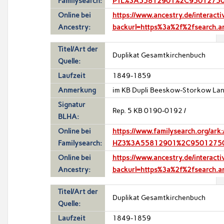
Familysearch:
PTL%3A55812901%2C9501275
Online bei
https://www.ancestry.de/intera
Ancestry:
backurl=https%3a%2f%2fsearch.
Titel/Art der
Duplikat Gesamtkirchenbuch
Quelle:
Laufzeit
1849-1859
Anmerkung
im KB Dupli Beeskow-Storkow Land
Signatur
Rep. 5 KB 0190-0192 /
BLHA:
Online bei
https://www.familysearch.org/a
Familysearch:
HZ3%3A55812901%2C9501275
Online bei
https://www.ancestry.de/intera
Ancestry:
backurl=https%3a%2f%2fsearch.
Titel/Art der
Duplikat Gesamtkirchenbuch
Quelle:
Laufzeit
1849-1859