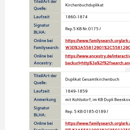
Titel/Art der
Kirchenbuchduplikat
Quelle:
Laufzeit
1860-1874
Signatur
Rep.5 KB Nr.0175 /
BLHA:
Online bei
https://www.familysearch.org/a
Familysearch:
W3D%3A55812901%2C5581290
Online bei
https://www.ancestry.de/intera
Ancestry:
backurl=http%3a%2f%2fsearch.a
Titel/Art der
Duplikat Gesamtkirchenbuch
Quelle:
Laufzeit
1849-1859
Anmerkung
mit Kohlsdorf, im KB Dupli Beesko
Signatur
Rep. 5 KB 0185-0189 /
BLHA:
Online bei
https://www.familysearch.org/a