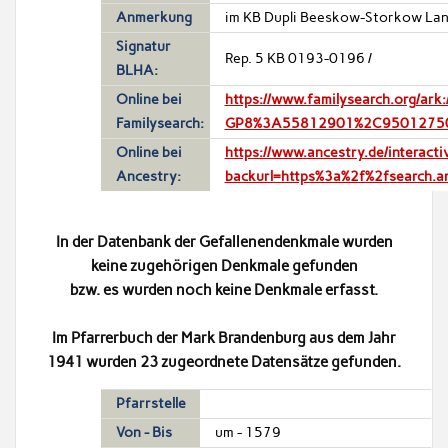
Anmerkung
im KB Dupli Beeskow-Storkow Land
Signatur
Rep. 5 KB 0193-0196 /
BLHA:
Online bei
https://www.familysearch.org/a
Familysearch:
GP8%3A55812901%2C9501275
Online bei
https://www.ancestry.de/intera
Ancestry:
backurl=https%3a%2f%2fsearch.
In der Datenbank der Gefallenendenkmale wurden
keine zugehörigen Denkmale gefunden
bzw. es wurden noch keine Denkmale erfasst.
Im Pfarrerbuch der Mark Brandenburg aus dem Jahr
1941 wurden 23 zugeordnete Datensätze gefunden.
Pfarrstelle
Von - Bis
um - 1579