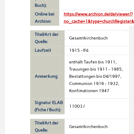
Buch):
Online bei
https://www.archion.de/de/viewer/?
Archion:
no_cache=1&type=churchRegister
Titel/Art der
Gesamtkirchenbuch
Quelle:
Laufzeit
1915 - lfd.
enthält Taufen bis 1911,
Trauungen bis 1911 - 1985,
Anmerkung
Bestattungen bis 04/1997,
Communion 1916 - 1932,
Konfimationen 1947
Signatur ELAB
11003 /
(Fiche / Buch):
Titel/Art der
Gesamtkirchenbuch
Quelle: