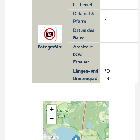
lt. Themel
Dekanat &
,
Pfarrei
Datum des
Baus:
Fotograf/in:
Architekt
bzw.
Erbauer
Längen- und
°O
Breitengrad
°N
+
−