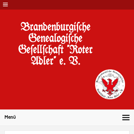
Brandenburgi#che
Genealogi#che
Ge#ell#chaft "Roter
Adler" e. V.
10 Jahre Familienforschung in Brandenburg
Menü