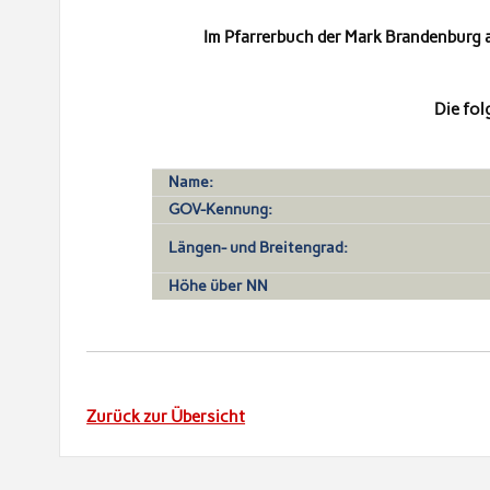
Im Pfarrerbuch der Mark Brandenburg 
Die fo
Name:
GOV-Kennung:
Längen- und Breitengrad:
Höhe über NN
Zurück zur Übersicht