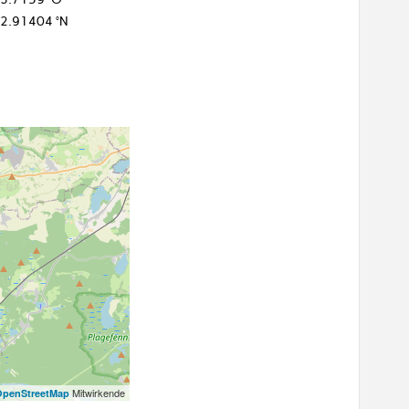
2.91404 °N
Mitwirkende
OpenStreetMap