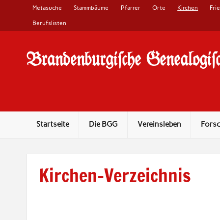
Metasuche
Stammbäume
Pfarrer
Orte
Kirchen
Fri
Berufslisten
Brandenburgi#che Genealogi#c
10 Jahre Familienforschung in Brandenburg
Startseite
Die BGG
Vereinsleben
Fors
Kirchen-Verzeichnis