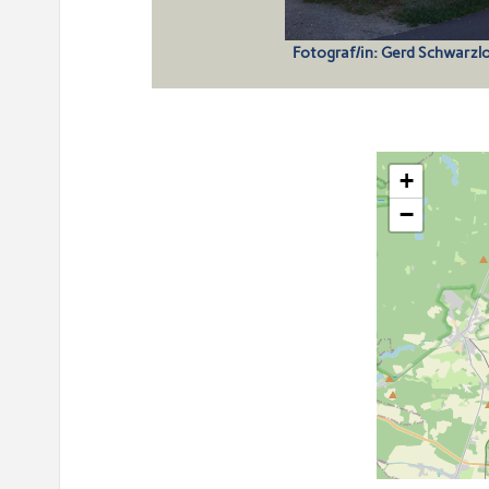
Fotograf/in: Gerd Schwarz
+
−