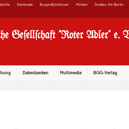
edhöfe
Denkmale
Burgen&Schlösser
Mühlen
Straßen Alt-Berlin
he Ge#ell#chaft "Roter Adler" e. 
chung
Datenbanken
Multimedia
BGG-Verlag