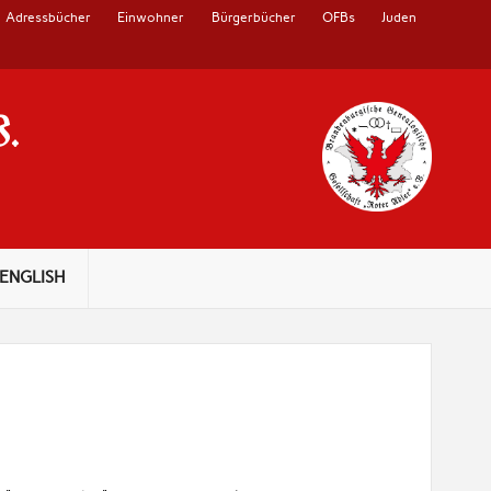
Adressbücher
Einwohner
Bürgerbücher
OFBs
Juden
V.
ENGLISH