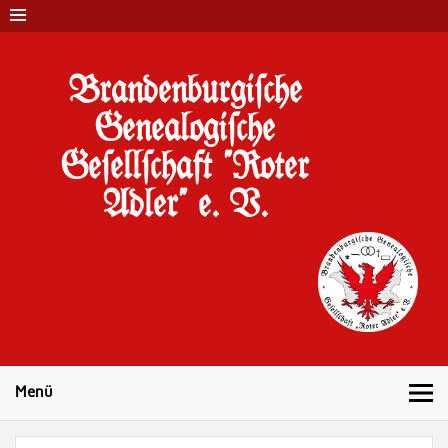
Brandenburgi#che
Genealogi#che
Ge#ell#chaft "Roter
Adler" e. V.
10 Jahre Familienforschung in Brandenburg
Menü