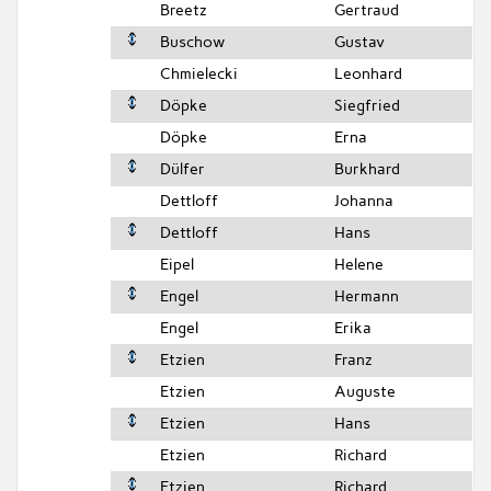
Breetz
Gertraud
Buschow
Gustav
Chmielecki
Leonhard
Döpke
Siegfried
Döpke
Erna
Dülfer
Burkhard
Dettloff
Johanna
Dettloff
Hans
Eipel
Helene
Engel
Hermann
Engel
Erika
Etzien
Franz
Etzien
Auguste
Etzien
Hans
Etzien
Richard
Etzien
Richard