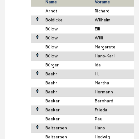
Name
Vorame
Arndt
Richard
Böldicke
Wilhelm
Bülow
Elli
Bülow
Willi
Bülow
Margarete
Bülow
Hans-Karl
Bürger
Ida
Baehr
H.
Baehr
Martha
Baehr
Hermann
Baeker
Bernhard
Baeker
Frieda
Baeker
Paul
Baltzersen
Hans
Baltzersen
Hedwig