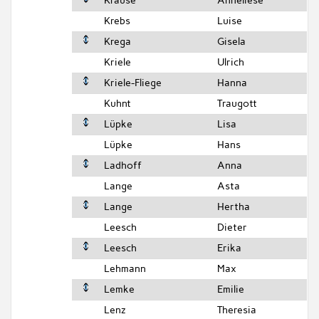
Krause
Anneliese
Krebs
Luise
Krega
Gisela
Kriele
Ulrich
Kriele-Fliege
Hanna
Kuhnt
Traugott
Lüpke
Lisa
Lüpke
Hans
Ladhoff
Anna
Lange
Asta
Lange
Hertha
Leesch
Dieter
Leesch
Erika
Lehmann
Max
Lemke
Emilie
Lenz
Theresia