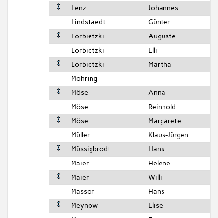
Lenz
Johannes
Lindstaedt
Günter
Lorbietzki
Auguste
Lorbietzki
Elli
Lorbietzki
Martha
Möhring
Möse
Anna
Möse
Reinhold
Möse
Margarete
Müller
Klaus-Jürgen
Müssigbrodt
Hans
Maier
Helene
Maier
Willi
Massör
Hans
Meynow
Elise