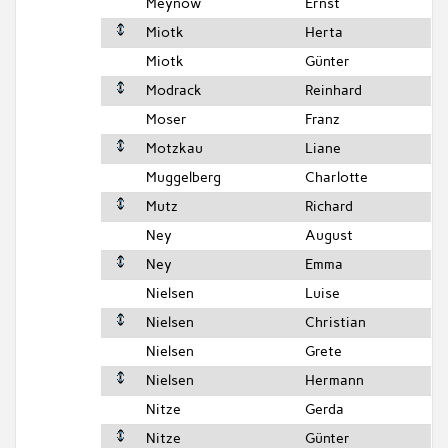
Meynow
Ernst
Miotk
Herta
Miotk
Günter
Modrack
Reinhard
Moser
Franz
Motzkau
Liane
Muggelberg
Charlotte
Mutz
Richard
Ney
August
Ney
Emma
Nielsen
Luise
Nielsen
Christian
Nielsen
Grete
Nielsen
Hermann
Nitze
Gerda
Nitze
Günter