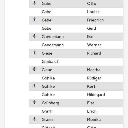
Gabel
Otto
Gabel
Louise
Gabel
Friedrich
Gabel
Gerd
Gaedemann
Ilse
Gaedemann
Werner
Giese
Richard
Gimbaldt
Glaue
Martha
Gohlke
Rüdiger
Gohlke
Kurt
Gohlke
Hildegard
Grünberg
Else
Graff
Erich
Grams
Monika
Gutsch
Otto