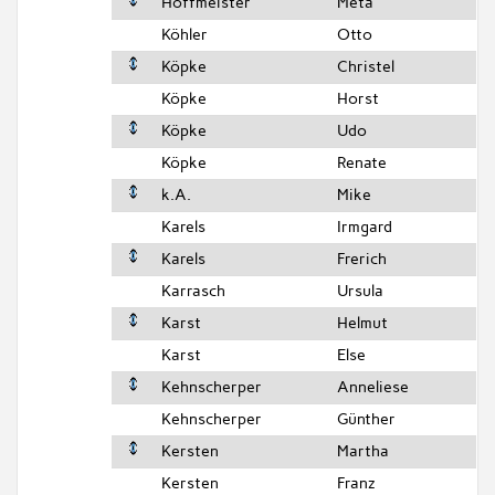
Hoffmeister
Meta
Köhler
Otto
Köpke
Christel
Köpke
Horst
Köpke
Udo
Köpke
Renate
k.A.
Mike
Karels
Irmgard
Karels
Frerich
Karrasch
Ursula
Karst
Helmut
Karst
Else
Kehnscherper
Anneliese
Kehnscherper
Günther
Kersten
Martha
Kersten
Franz