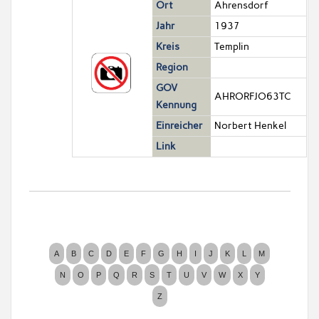
Ort
Ahrensdorf
Jahr
1937
Kreis
Templin
Region
GOV
AHRORFJO63TC
Kennung
Einreicher
Norbert Henkel
Link