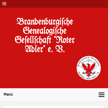
Brandenburgi#che
Genealogi#che
Ge#ell#chaft "Roter
Adler" e. V.
10 Jahre Familienforschung in Brandenburg
Menü