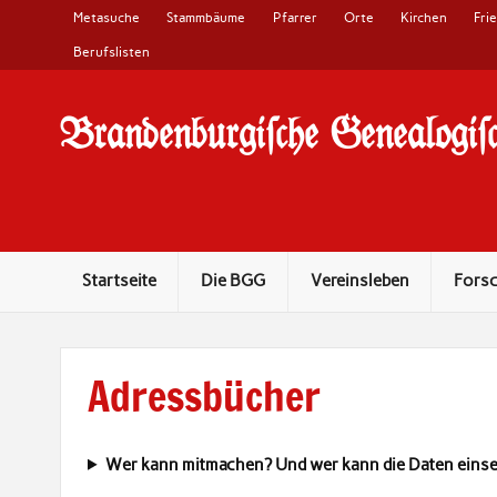
Metasuche
Stammbäume
Pfarrer
Orte
Kirchen
Fri
Berufslisten
Brandenburgi#che Genealogi#c
10 Jahre Familienforschung in Brandenburg
Startseite
Die BGG
Vereinsleben
Fors
Adressbücher
Wer kann mitmachen? Und wer kann die Daten eins