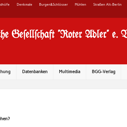
edhöfe
Denkmale
Burgen&Schlösser
Mühlen
Straßen Alt-Berlin
he Ge#ell#chaft "Roter Adler" e. 
chung
Datenbanken
Multimedia
BGG-Verlag
ehen?