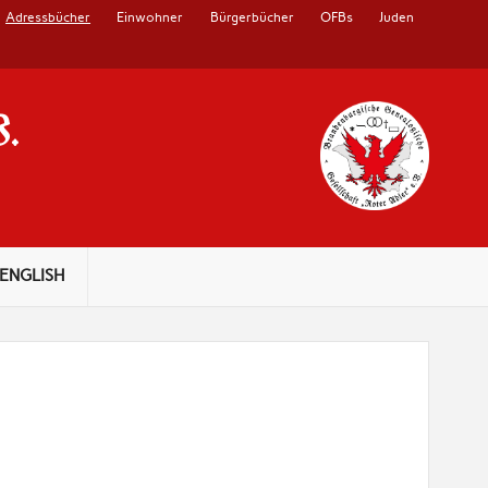
Adressbücher
Einwohner
Bürgerbücher
OFBs
Juden
V.
ENGLISH