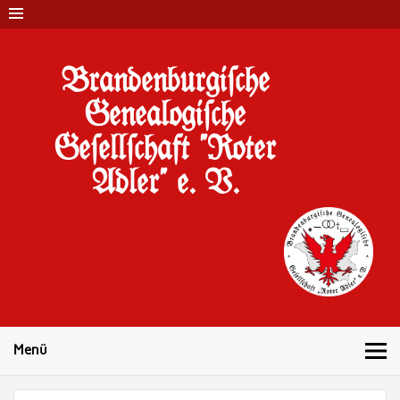
Brandenburgi#che
Genealogi#che
Ge#ell#chaft "Roter
Adler" e. V.
10 Jahre Familienforschung in Brandenburg
Menü