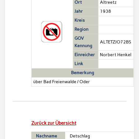
Ort
Altreetz
Jahr
1938
Kreis
Region
GOV
ALTETZJO72BS
Kennung
Einreicher
Norbert Henkel
Link
Bemerkung
über Bad Freienwalde / Oder
Zurück zur Übersicht
Nachname
Detschlag