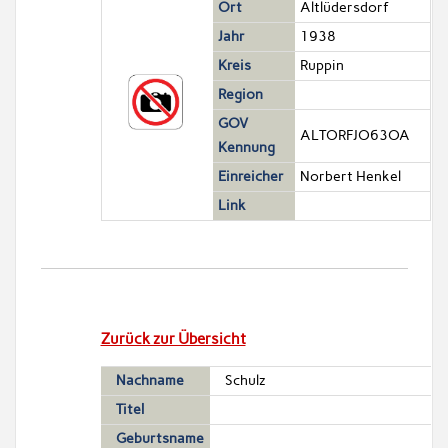
Ort
Altlüdersdorf
Jahr
1938
Kreis
Ruppin
Region
GOV
ALTORFJO63OA
Kennung
Einreicher
Norbert Henkel
Link
Zurück zur Übersicht
Nachname
Schulz
Titel
Geburtsname