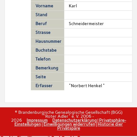
Vorname
Karl
Stand
Beruf
Schneidermeister
Strasse
Hausnummer
Buchstabe
Telefon
Bemerkung
Seite
Erfasser
"Norbert Henkel "
© Brandenburgische Genealogische Gesellschaft (BGG)
"Roter Adler" e. V. 2006 -
2026
Impressum
Datenschutzerklärung
|
Privatsphäre-
Einstellungen
|
Einwilligungen widerrufen
|
Historie dier
Privatspäre