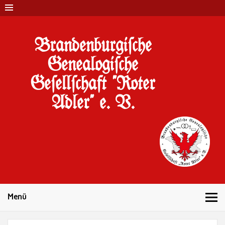
Brandenburgi#che
Genealogi#che
Ge#ell#chaft "Roter
Adler" e. V.
10 Jahre Familienforschung in Brandenburg
Menü