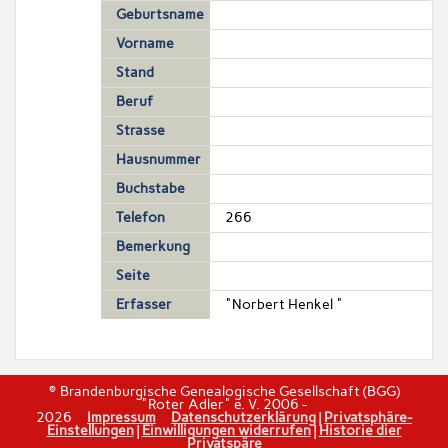
Geburtsname
Vorname
Stand
Beruf
Strasse
Hausnummer
Buchstabe
Telefon
266
Bemerkung
Seite
Erfasser
"Norbert Henkel "
© Brandenburgische Genealogische Gesellschaft (BGG)
"Roter Adler" e. V. 2006 -
2026
Impressum
Datenschutzerklärung
|
Privatsphäre-
Einstellungen
|
Einwilligungen widerrufen
|
Historie dier
Privatspäre