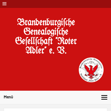
Brandenburgi#che
Genealogi#che
Ge#ell#chaft "Roter
Adler" e. V.
10 Jahre Familienforschung in Brandenburg
Menü