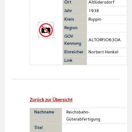
Ort
Altlüdersdorf
Jahr
1938
Kreis
Ruppin
Region
GOV
ALTORFJO63OA
Kennung
Einreicher
Norbert Henkel
Link
Zurück zur Übersicht
Nachname
Reichsbahn-
Güterabfertigung
Titel