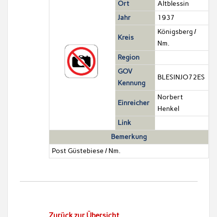
Ort
Altblessin
Jahr
1937
Königsberg /
Kreis
Nm.
Region
GOV
BLESINJO72ES
Kennung
Norbert
Einreicher
Henkel
Link
Bemerkung
Post Güstebiese / Nm.
Zurück zur Übersicht