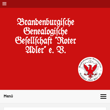
Brandenburgi#che
Genealogi#che
Ge#ell#chaft "Roter
Adler" e. V.
10 Jahre Familienforschung in Brandenburg
Menü