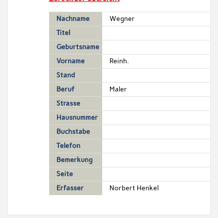
Nachname
Wegner
Titel
Geburtsname
Vorname
Reinh.
Stand
Beruf
Maler
Strasse
Hausnummer
Buchstabe
Telefon
Bemerkung
Seite
Erfasser
Norbert Henkel