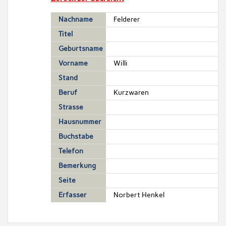
Nachname
Felderer
Titel
Geburtsname
Vorname
Willi
Stand
Beruf
Kurzwaren
Strasse
Hausnummer
Buchstabe
Telefon
Bemerkung
Seite
Erfasser
Norbert Henkel