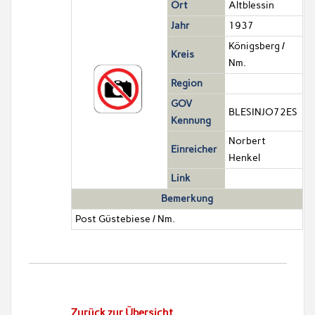
Ort
Altblessin
Jahr
1937
Königsberg /
Kreis
Nm.
Region
GOV
BLESINJO72ES
Kennung
Norbert
Einreicher
Henkel
Link
Bemerkung
Post Güstebiese / Nm.
Zurück zur Übersicht