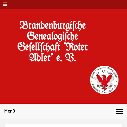
Brandenburgi#che
Genealogi#che
Ge#ell#chaft "Roter
Adler" e. V.
10 Jahre Familienforschung in Brandenburg
Menü