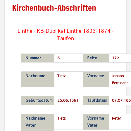
Kirchenbuch-Abschriften
Linthe - KB-Duplikat Linthe 1835-1874 -
Taufen
Nummer
6
Seite
172
Nachname
Tietz
Vorname
Johann
Ferdinand
Geburtsdatum
25.06.1861
Taufdatum
07.07.186
Nachname
Tietz
Vorname
Peter
Vater
Vater