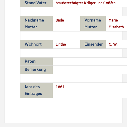
Stand Vater
brauberechtigter Krüger und Coßäth
Nachname
Bade
Vorname
Marie
Mutter
Mutter
Elisabeth
Wohnort
Linthe
Einsender
C. W.
Paten
Bemerkung
Jahr des
1861
Eintrages