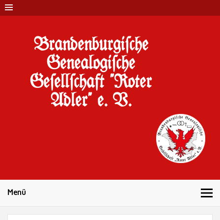
Brandenburgi#che
Genealogi#che
Ge#ell#chaft "Roter
Adler" e. V.
10 Jahre Familienforschung in Brandenburg
Menü