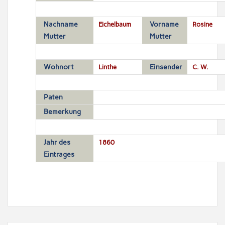
Nachname
Eichelbaum
Vorname
Rosine
Mutter
Mutter
Wohnort
Linthe
Einsender
C. W.
Paten
Bemerkung
Jahr des
1860
Eintrages