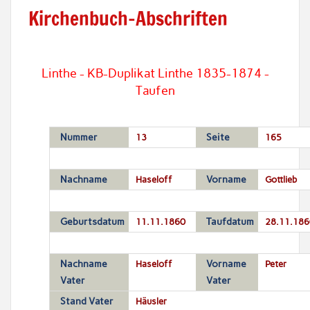
Kirchenbuch-Abschriften
Linthe - KB-Duplikat Linthe 1835-1874 -
Taufen
Nummer
13
Seite
165
Nachname
Haseloff
Vorname
Gottlieb
Geburtsdatum
11.11.1860
Taufdatum
28.11.186
Nachname
Haseloff
Vorname
Peter
Vater
Vater
Stand Vater
Häusler