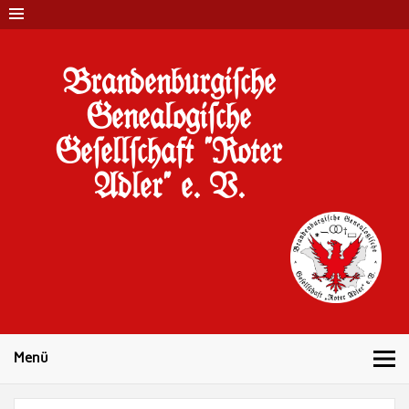
Brandenburgi#che
Genealogi#che
Ge#ell#chaft "Roter
Adler" e. V.
10 Jahre Familienforschung in Brandenburg
Menü