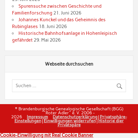
Spurensuche zwischen Geschichte und
Familienforschung
21. Juni 2026
Johannes Kunckel und das Geheimnis des
Rubinglases
18. Juni 2026
Historische Bahnhofsanlage in Hohenleipisch
gefährdet
29. Mai 2026
Webseite durchsuchen
© Brandenburgische Genealogische Gesellschaft (BGG)
"Roter Adler" e. V. 2006 -
2026
Impressum
Datenschutzerklärung
|
Privatsphäre-
Einstellungen
|
Einwilligungen widerrufen
|
Historie dier
Privatspäre
Cookie-Einwilligung mit Real Cookie Banner