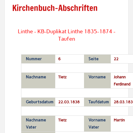
Kirchenbuch-Abschriften
Linthe - KB-Duplikat Linthe 1835-1874 -
Taufen
Nummer
6
Seite
22
Nachname
Tietz
Vorname
Johann
Ferdinand
Geburtsdatum
22.03.1838
Taufdatum
28.03.183
Nachname
Tietz
Vorname
Martin
Vater
Vater