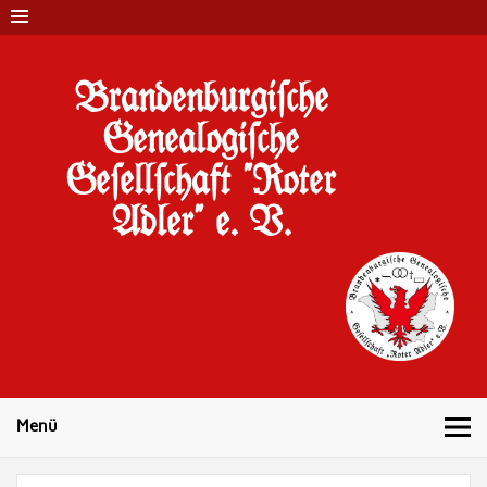
Brandenburgi#che
Genealogi#che
Ge#ell#chaft "Roter
Adler" e. V.
10 Jahre Familienforschung in Brandenburg
Menü