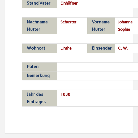
Stand Vater
Einhüfner
Nachname
Schuster
Vorname
Johanne
Mutter
Mutter
Sophie
Wohnort
Linthe
Einsender
C. W.
Paten
Bemerkung
Jahr des
1838
Eintrages