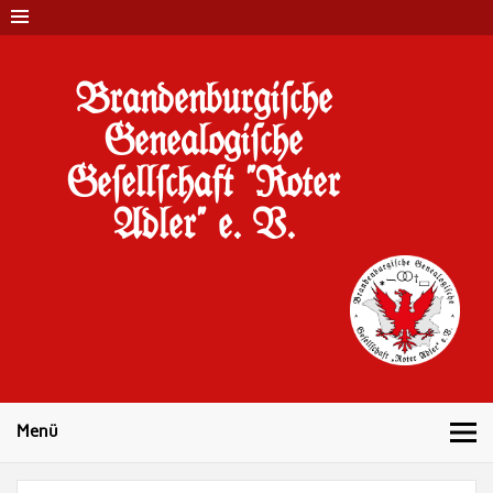
Brandenburgi#che
Genealogi#che
Ge#ell#chaft "Roter
Adler" e. V.
10 Jahre Familienforschung in Brandenburg
Menü