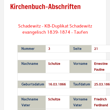
Kirchenbuch-Abschriften
Schadewitz - KB-Duplikat Schadewitz
evangelisch 1839-1874 - Taufen
Nummer
3
Seite
21
Nachname
Schultze
Vorname
Ernestine
Pauline
Geburtsdatum
16.03.1866
Taufdatum
25.03.186
Nachname
Schultze
Vorname
Friedrich
Vater
Vater
Ferdinand