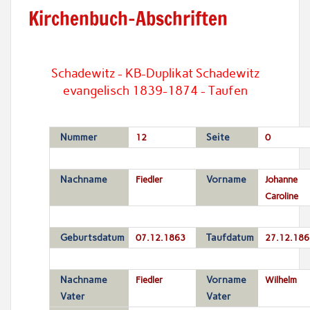
Kirchenbuch-Abschriften
Schadewitz - KB-Duplikat Schadewitz
evangelisch 1839-1874 - Taufen
Nummer
12
Seite
0
Nachname
Fiedler
Vorname
Johanne
Caroline
Geburtsdatum
07.12.1863
Taufdatum
27.12.186
Nachname
Fiedler
Vorname
Wilhelm
Vater
Vater