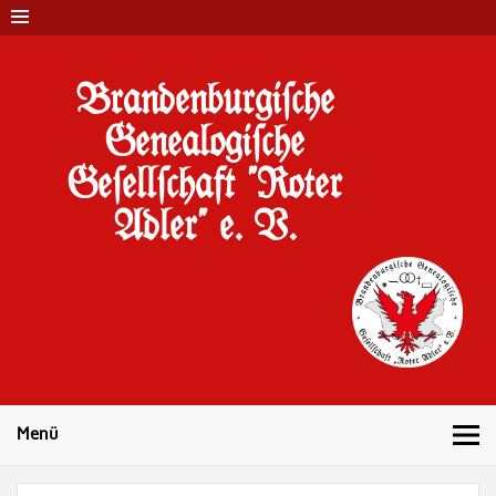
Brandenburgi#che
Genealogi#che
Ge#ell#chaft "Roter
Adler" e. V.
10 Jahre Familienforschung in Brandenburg
Menü