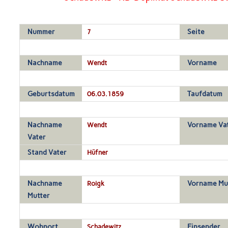
Nummer
7
Seite
Nachname
Wendt
Vorname
Geburtsdatum
06.03.1859
Taufdatum
Nachname
Wendt
Vorname Va
Vater
Stand Vater
Hüfner
Nachname
Roigk
Vorname Mu
Mutter
Wohnort
Schadewitz
Einsender