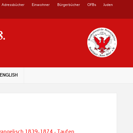
Adressbücher
Einwohner
Bürgerbücher
OFBs
Juden
V.
ENGLISH
vangelisch 1839-1874 - Taufen