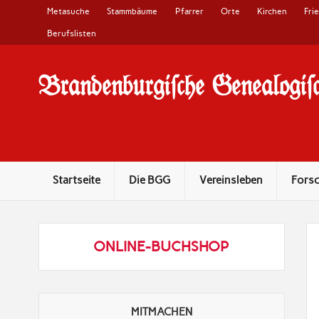
Metasuche
Stammbäume
Pfarrer
Orte
Kirchen
Fri
Berufslisten
Brandenburgi#che Genealogi#c
10 Jahre Familienforschung in Brandenburg
Startseite
Die BGG
Vereinsleben
Fors
ONLINE-BUCHSHOP
MITMACHEN