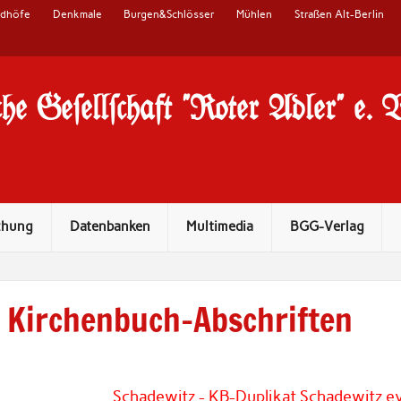
edhöfe
Denkmale
Burgen&Schlösser
Mühlen
Straßen Alt-Berlin
he Ge#ell#chaft "Roter Adler" e. 
chung
Datenbanken
Multimedia
BGG-Verlag
Kirchenbuch-Abschriften
Schadewitz - KB-Duplikat Schadewitz e