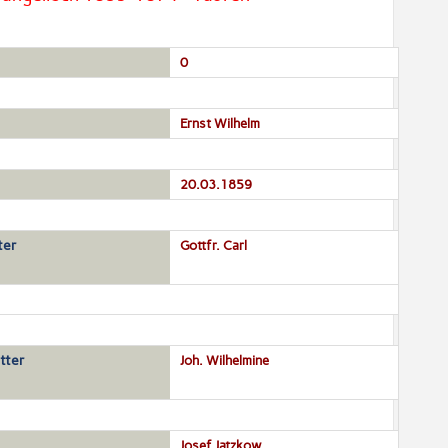
0
Ernst Wilhelm
20.03.1859
ter
Gottfr. Carl
tter
Joh. Wilhelmine
Josef Jatzkow