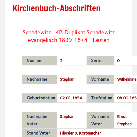
Kirchenbuch-Abschriften
Schadewitz - KB-Duplikat Schadewitz
evangelisch 1839-1874 - Taufen
Nummer
2
Seite
0
Nachname
Stephan
Vorname
Wilhelmine
Geburtsdatum
02.01.1854
Taufdatum
08.01.185
Nachname
Stephan
Vorname
Ernst
Vater
Vater
Stephan
Stand Vater
Häusler u. Korbmacher