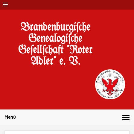
Brandenburgi#che
Genealogi#che
Ge#ell#chaft "Roter
Adler" e. V.
10 Jahre Familienforschung in Brandenburg
Menü