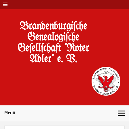
Brandenburgi#che
Genealogi#che
Ge#ell#chaft "Roter
Adler" e. V.
10 Jahre Familienforschung in Brandenburg
Menü