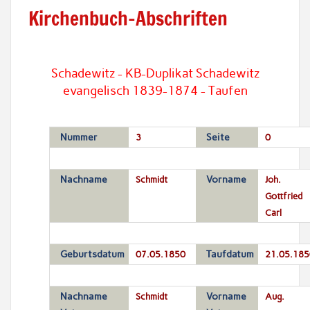
Kirchenbuch-Abschriften
Schadewitz - KB-Duplikat Schadewitz
evangelisch 1839-1874 - Taufen
Nummer
3
Seite
0
Nachname
Schmidt
Vorname
Joh.
Gottfried
Carl
Geburtsdatum
07.05.1850
Taufdatum
21.05.185
Nachname
Schmidt
Vorname
Aug.