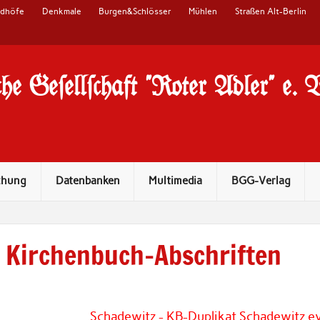
edhöfe
Denkmale
Burgen&Schlösser
Mühlen
Straßen Alt-Berlin
he Ge#ell#chaft "Roter Adler" e. 
chung
Datenbanken
Multimedia
BGG-Verlag
Kirchenbuch-Abschriften
Schadewitz - KB-Duplikat Schadewitz e