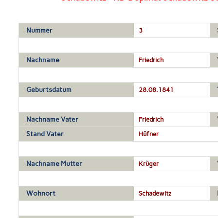
Nummer
3
Nachname
Friedrich
Geburtsdatum
28.08.1841
Nachname Vater
Friedrich
Stand Vater
Hüfner
Nachname Mutter
Krüger
Wohnort
Schadewitz