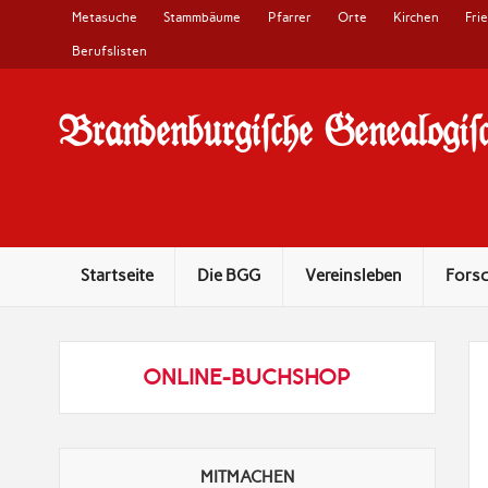
Metasuche
Stammbäume
Pfarrer
Orte
Kirchen
Fri
Berufslisten
Brandenburgi#che Genealogi#c
10 Jahre Familienforschung in Brandenburg
Startseite
Die BGG
Vereinsleben
Fors
ONLINE-BUCHSHOP
MITMACHEN