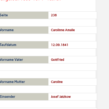
Seite
238
Vorname
Carolinne Amalie
Taufdatum
12.09.1841
Vorname Vater
Gottfried
Vorname Mutter
Caroline
Einsender
Josef Jatzkow