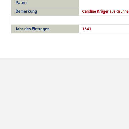
Paten
Bemerkung
Caroline Krüger aus Gruhne
Jahr des Eintrages
1841