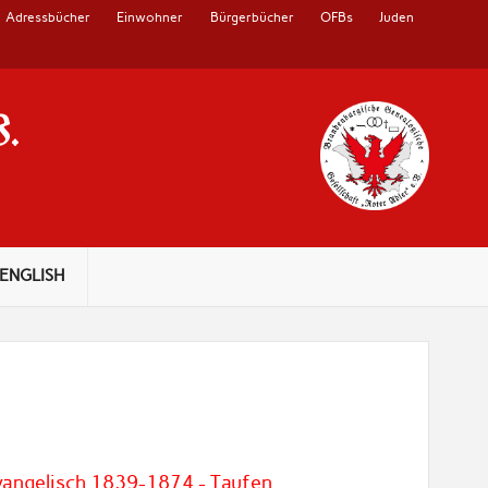
Adressbücher
Einwohner
Bürgerbücher
OFBs
Juden
V.
ENGLISH
vangelisch 1839-1874 - Taufen