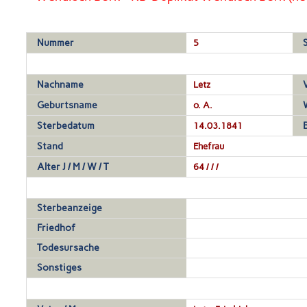
Nummer
5
Nachname
Letz
Geburtsname
o. A.
Sterbedatum
14.03.1841
Stand
Ehefrau
Alter J / M / W / T
64 / / /
Sterbeanzeige
Friedhof
Todesursache
Sonstiges