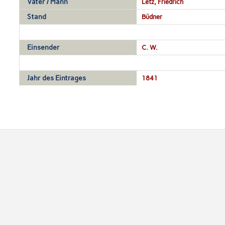
Vater / Mann
Letz, Friedrich
Stand
Büdner
Einsender
C. W.
Jahr des Eintrages
1841