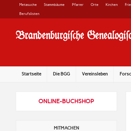
Metasuche
Stammbäume
Pfarrer
Orte
Kirchen
Fri
Berufslisten
Brandenburgi#che Genealogi#c
10 Jahre Familienforschung in Brandenburg
Startseite
Die BGG
Vereinsleben
Fors
ONLINE-BUCHSHOP
MITMACHEN