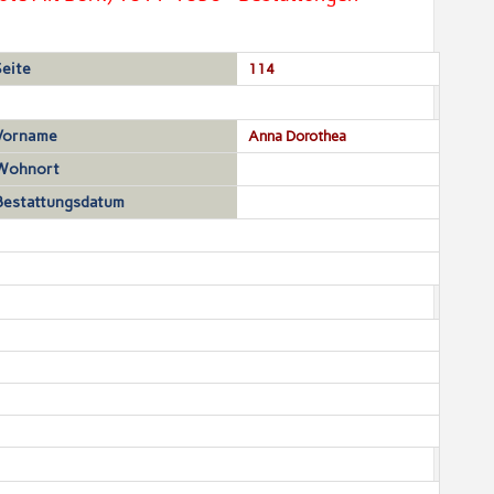
Seite
114
Vorname
Anna Dorothea
Wohnort
Bestattungsdatum