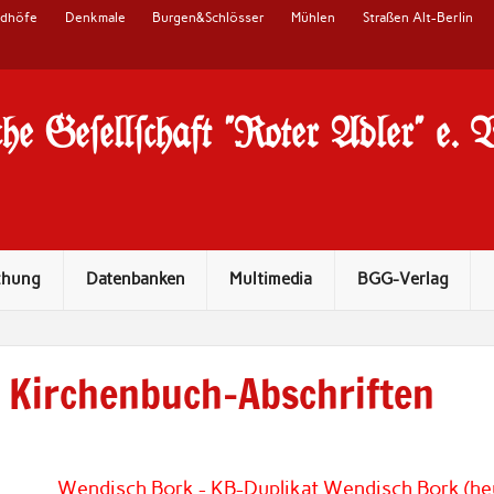
edhöfe
Denkmale
Burgen&Schlösser
Mühlen
Straßen Alt-Berlin
he Ge#ell#chaft "Roter Adler" e. 
chung
Datenbanken
Multimedia
BGG-Verlag
Kirchenbuch-Abschriften
Wendisch Bork - KB-Duplikat Wendisch Bork (he