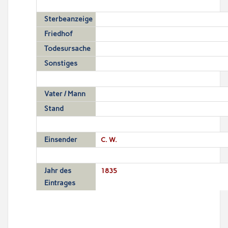
Sterbeanzeige
Friedhof
Todesursache
Sonstiges
Vater / Mann
Stand
Einsender
C. W.
Jahr des
1835
Eintrages