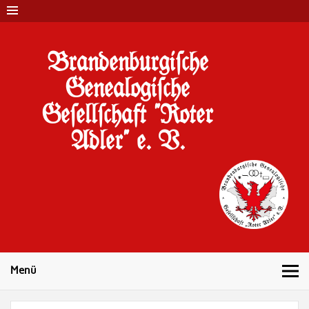
Brandenburgi#che
Genealogi#che
Ge#ell#chaft "Roter
Adler" e. V.
10 Jahre Familienforschung in Brandenburg
Menü