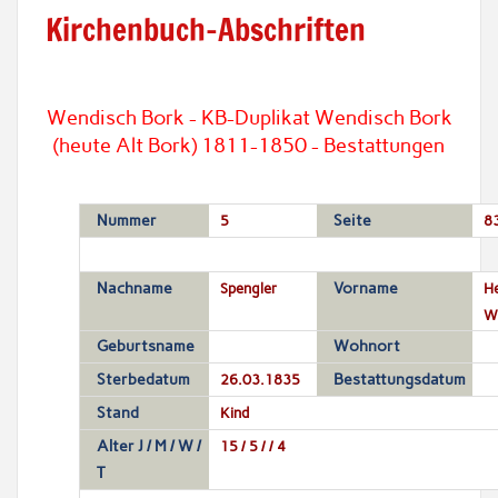
Kirchenbuch-Abschriften
Wendisch Bork - KB-Duplikat Wendisch Bork
(heute Alt Bork) 1811-1850 - Bestattungen
Nummer
5
Seite
8
Nachname
Spengler
Vorname
He
Wi
Geburtsname
Wohnort
Sterbedatum
26.03.1835
Bestattungsdatum
Stand
Kind
Alter J / M / W /
15 / 5 / / 4
T