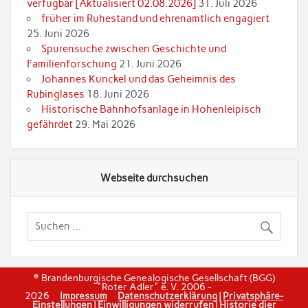
verfügbar [Aktualisiert 02.08.2026]
31. Juli 2026
früher im Ruhestand und ehrenamtlich engagiert
25. Juni 2026
Spurensuche zwischen Geschichte und
Familienforschung
21. Juni 2026
Johannes Kunckel und das Geheimnis des
Rubinglases
18. Juni 2026
Historische Bahnhofsanlage in Hohenleipisch
gefährdet
29. Mai 2026
Webseite durchsuchen
© Brandenburgische Genealogische Gesellschaft (BGG)
"Roter Adler" e. V. 2006 -
2026
Impressum
Datenschutzerklärung
|
Privatsphäre-
Einstellungen
|
Einwilligungen widerrufen
|
Historie dier