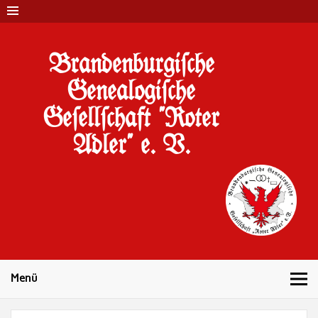
Brandenburgi#che
Genealogi#che
Ge#ell#chaft "Roter
Adler" e. V.
10 Jahre Familienforschung in Brandenburg
Menü