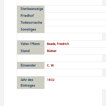
Sterbeanzeige
Friedhof
Todesursache
Sonstiges
Vater / Mann
Baade, Friedrich
Stand
Büdner
Einsender
C. W.
Jahr des
1832
Eintrages