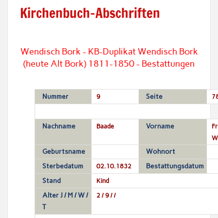
Kirchenbuch-Abschriften
Wendisch Bork - KB-Duplikat Wendisch Bork
(heute Alt Bork) 1811-1850 - Bestattungen
Nummer
9
Seite
7
Nachname
Baade
Vorname
Fr
Wi
Geburtsname
Wohnort
Sterbedatum
02.10.1832
Bestattungsdatum
Stand
Kind
Alter J / M / W /
2 / 9 / /
T