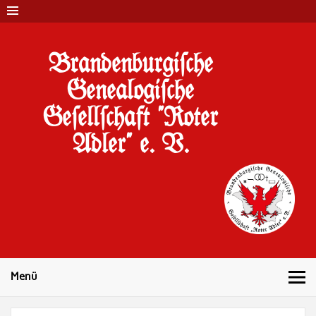
Brandenburgi#che
Genealogi#che
Ge#ell#chaft "Roter
Adler" e. V.
10 Jahre Familienforschung in Brandenburg
Menü