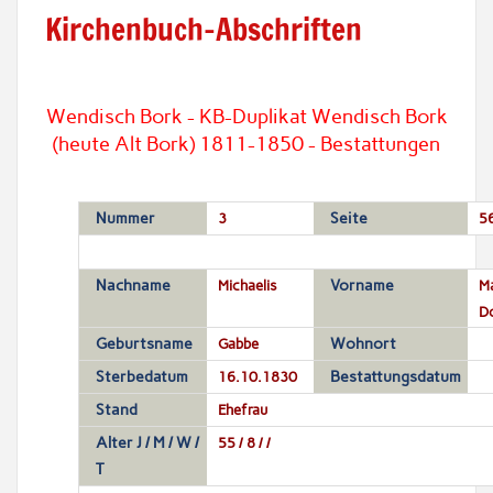
Kirchenbuch-Abschriften
Wendisch Bork - KB-Duplikat Wendisch Bork
(heute Alt Bork) 1811-1850 - Bestattungen
Nummer
3
Seite
5
Nachname
Michaelis
Vorname
Ma
D
Geburtsname
Gabbe
Wohnort
Sterbedatum
16.10.1830
Bestattungsdatum
Stand
Ehefrau
Alter J / M / W /
55 / 8 / /
T