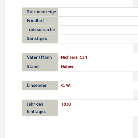
Sterbeanzeige
Friedhof
Todesursache
Sonstiges
Vater / Mann
Michaelis, Carl
Stand
Hüfner
Einsender
C. W.
Jahr des
1830
Eintrages