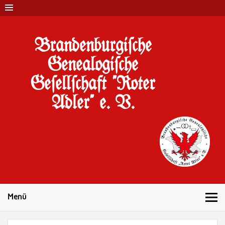
Brandenburgi#che
Genealogi#che
Ge#ell#chaft "Roter
Adler" e. V.
10 Jahre Familienforschung in Brandenburg
Menü