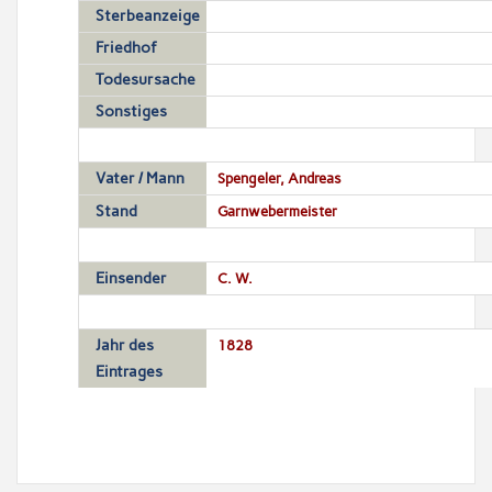
Sterbeanzeige
Friedhof
Todesursache
Sonstiges
Vater / Mann
Spengeler, Andreas
Stand
Garnwebermeister
Einsender
C. W.
Jahr des
1828
Eintrages