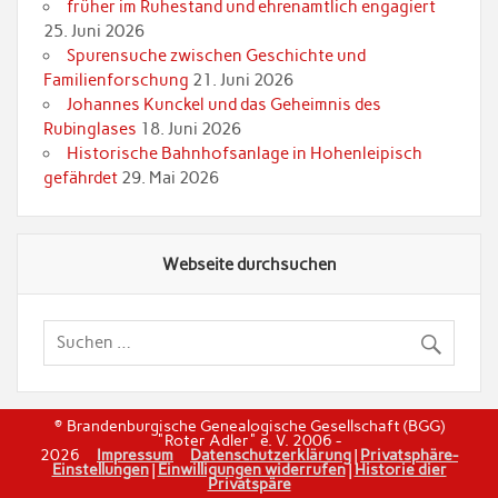
früher im Ruhestand und ehrenamtlich engagiert
25. Juni 2026
Spurensuche zwischen Geschichte und
Familienforschung
21. Juni 2026
Johannes Kunckel und das Geheimnis des
Rubinglases
18. Juni 2026
Historische Bahnhofsanlage in Hohenleipisch
gefährdet
29. Mai 2026
Webseite durchsuchen
© Brandenburgische Genealogische Gesellschaft (BGG)
"Roter Adler" e. V. 2006 -
2026
Impressum
Datenschutzerklärung
|
Privatsphäre-
Einstellungen
|
Einwilligungen widerrufen
|
Historie dier
Privatspäre