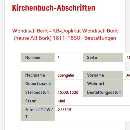
Kirchenbuch-Abschriften
Wendisch Bork - KB-Duplikat Wendisch Bork
(heute Alt Bork) 1811-1850 - Bestattungen
Nummer
1
Seite
4
Nachname
Spengeler
Vorname
A
Geburtsname
Wohnort
Sterbedatum
15.08.1828
Bestattungsdatum
Stand
Kind
Alter J / M / W /
2 / / / 15
T