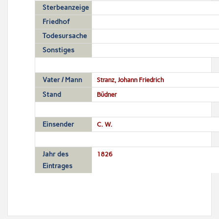
Sterbeanzeige
Friedhof
Todesursache
Sonstiges
Vater / Mann
Stranz, Johann Friedrich
Stand
Büdner
Einsender
C. W.
Jahr des
1826
Eintrages