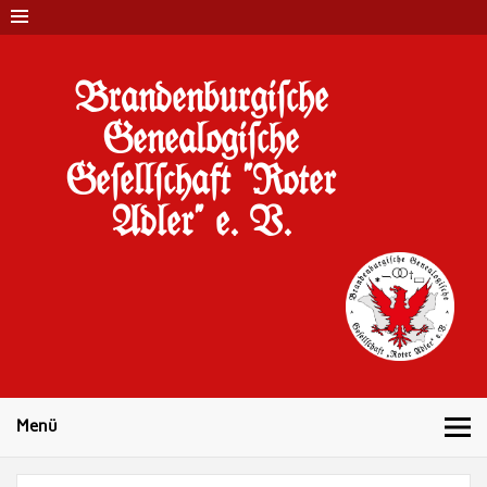
Brandenburgi#che
Genealogi#che
Ge#ell#chaft "Roter
Adler" e. V.
10 Jahre Familienforschung in Brandenburg
Menü