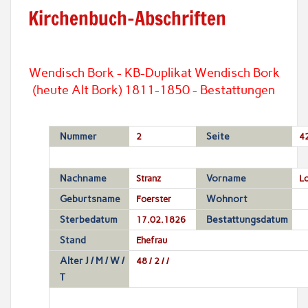
Kirchenbuch-Abschriften
Wendisch Bork - KB-Duplikat Wendisch Bork
(heute Alt Bork) 1811-1850 - Bestattungen
Nummer
2
Seite
4
Nachname
Stranz
Vorname
Lo
Geburtsname
Foerster
Wohnort
Sterbedatum
17.02.1826
Bestattungsdatum
Stand
Ehefrau
Alter J / M / W /
48 / 2 / /
T