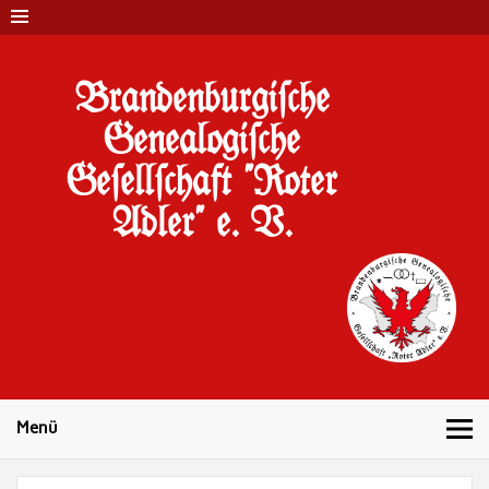
Brandenburgi#che
Genealogi#che
Ge#ell#chaft "Roter
Adler" e. V.
10 Jahre Familienforschung in Brandenburg
Menü