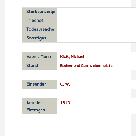
Sterbeanzeige
Friedhof
Todesursache
Sonstiges
Vater / Mann
Kloß, Michael
Stand
Büdner und Garnwebermeister
Einsender
C. W.
Jahr des
1813
Eintrages