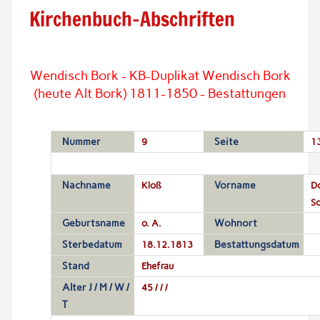
Kirchenbuch-Abschriften
Wendisch Bork - KB-Duplikat Wendisch Bork
(heute Alt Bork) 1811-1850 - Bestattungen
Nummer
9
Seite
1
Nachname
Kloß
Vorname
D
So
Geburtsname
o. A.
Wohnort
Sterbedatum
18.12.1813
Bestattungsdatum
Stand
Ehefrau
Alter J / M / W /
45 / / /
T