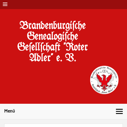
Brandenburgi#che
Genealogi#che
Ge#ell#chaft "Roter
Adler" e. V.
10 Jahre Familienforschung in Brandenburg
Menü