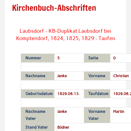
Kirchenbuch-Abschriften
Laubsdorf - KB-Duplikat Laubsdorf bei
Komptendorf, 1824, 1825, 1829 - Taufen
Nummer
5
Seite
0
Nachname
Janke
Vorname
Christian
Geburtsdatum
1829.08.13.
Taufdatum
1829.08.
Nachname
Janke
Vorname
Martin
Vater
Vater
Stand Vater
Büdner