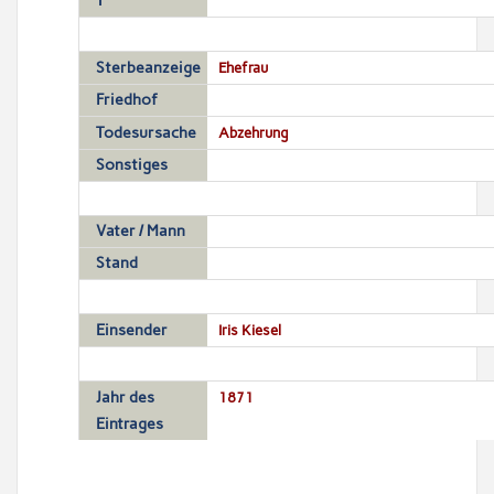
T
Sterbeanzeige
Ehefrau
Friedhof
Todesursache
Abzehrung
Sonstiges
Vater / Mann
Stand
Einsender
Iris Kiesel
Jahr des
1871
Eintrages