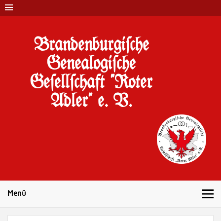
Brandenburgi#che
Genealogi#che
Ge#ell#chaft "Roter
Adler" e. V.
10 Jahre Familienforschung in Brandenburg
Menü