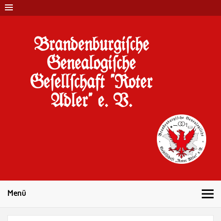
Brandenburgi#che
Genealogi#che
Ge#ell#chaft "Roter
Adler" e. V.
10 Jahre Familienforschung in Brandenburg
Menü