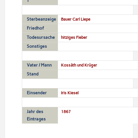
T
Sterbeanzeige
Bauer Carl Liepe
Friedhof
Todesursache
hitziges Fieber
Sonstiges
Vater / Mann
Kossäth und Krüger
Stand
Einsender
Iris Kiesel
Jahr des
1867
Eintrages