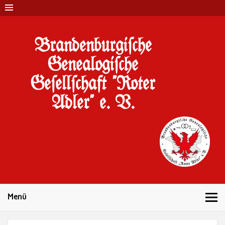
Brandenburgi#che
Genealogi#che
Ge#ell#chaft "Roter
Adler" e. V.
10 Jahre Familienforschung in Brandenburg
Menü