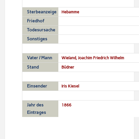
Sterbeanzeige
Hebamme
Friedhof
Todesursache
Sonstiges
Vater / Mann
Wieland, Joachim Friedrich Wilhelm
Stand
Büdner
Einsender
Iris Kiesel
Jahr des
1866
Eintrages