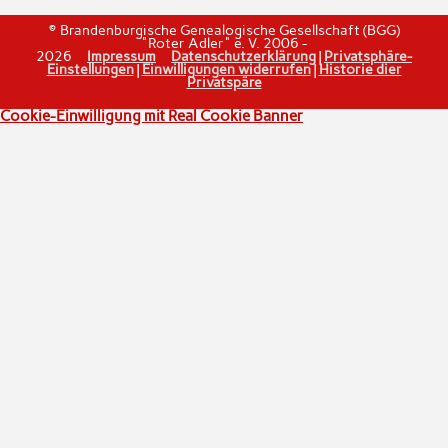
© Brandenburgische Genealogische Gesellschaft (BGG)
"Roter Adler" e. V. 2006 -
2026
Impressum
Datenschutzerklärung
|
Privatsphäre-
Einstellungen
|
Einwilligungen widerrufen
|
Historie dier
Privatspäre
Cookie-Einwilligung mit Real Cookie Banner