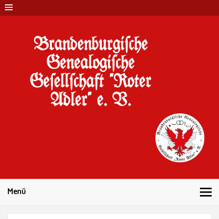
Brandenburgi#che
Genealogi#che
Ge#ell#chaft "Roter
Adler" e. V.
10 Jahre Familienforschung in Brandenburg
Menü