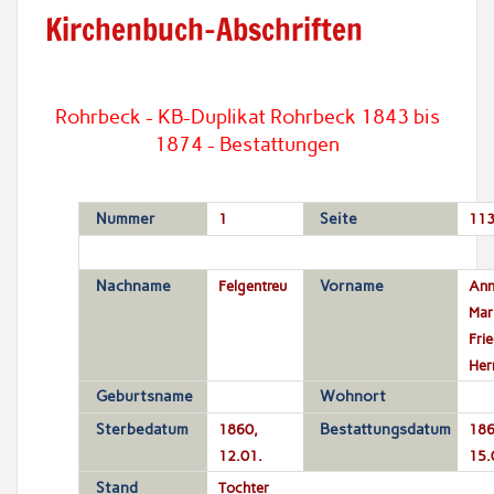
Kirchenbuch-Abschriften
Rohrbeck - KB-Duplikat Rohrbeck 1843 bis
1874 - Bestattungen
Nummer
1
Seite
11
Nachname
Felgentreu
Vorname
Ann
Mar
Frie
Her
Geburtsname
Wohnort
Sterbedatum
1860,
Bestattungsdatum
186
12.01.
15.
Stand
Tochter