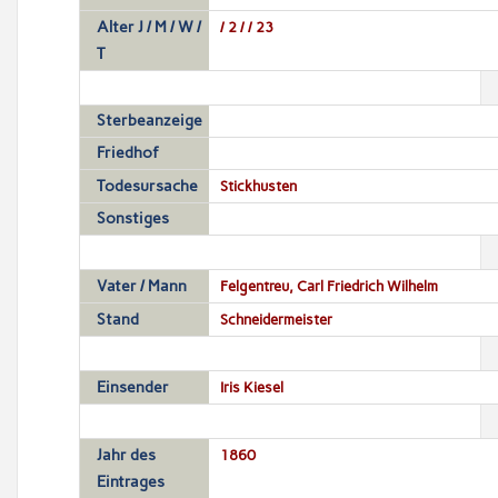
Alter J / M / W /
/ 2 / / 23
T
Sterbeanzeige
Friedhof
Todesursache
Stickhusten
Sonstiges
Vater / Mann
Felgentreu, Carl Friedrich Wilhelm
Stand
Schneidermeister
Einsender
Iris Kiesel
Jahr des
1860
Eintrages