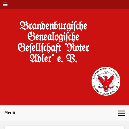
Brandenburgi#che
Genealogi#che
Ge#ell#chaft "Roter
Adler" e. V.
10 Jahre Familienforschung in Brandenburg
Menü