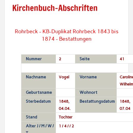
Kirchenbuch-Abschriften
Rohrbeck - KB-Duplikat Rohrbeck 1843 bis
1874 - Bestattungen
Nummer
2
Seite
41
Nachname
Vogel
Vorname
Carolin
Wilhelm
Geburtsname
Wohnort
Sterbedatum
1848,
Bestattungsdatum
1848,
04.04.
07.04
Stand
Tochter
Alter J / M / W /
1 / 4 / / 2