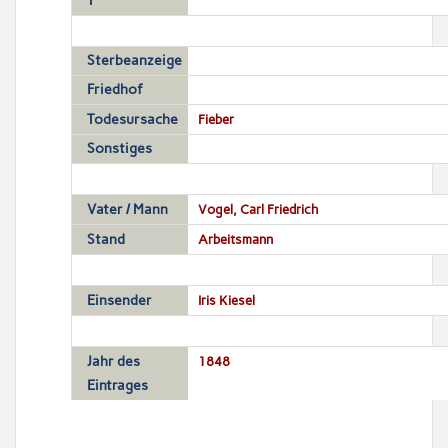
T
Sterbeanzeige
Friedhof
Todesursache
Fieber
Sonstiges
Vater / Mann
Vogel, Carl Friedrich
Stand
Arbeitsmann
Einsender
Iris Kiesel
Jahr des
1848
Eintrages