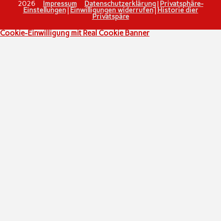
2026
Impressum
Datenschutzerklärung
|
Privatsphäre-
Einstellungen
|
Einwilligungen widerrufen
|
Historie dier
Privatspäre
Cookie-Einwilligung mit Real Cookie Banner