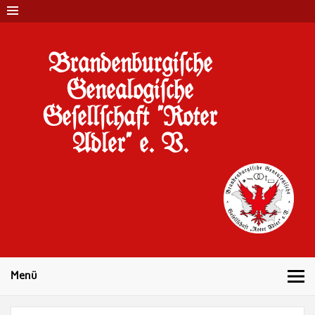
Brandenburgi#che
Genealogi#che
Ge#ell#chaft "Roter
Adler" e. V.
10 Jahre Familienforschung in Brandenburg
Menü