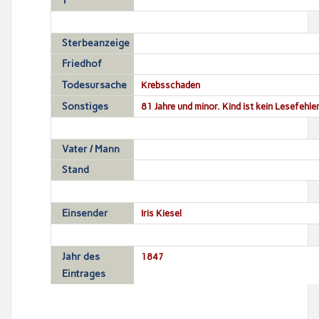
T
Sterbeanzeige
Friedhof
Todesursache
Krebsschaden
Sonstiges
81 Jahre und minor. Kind ist kein Lesefehler
Vater / Mann
Stand
Einsender
Iris Kiesel
Jahr des
1847
Eintrages