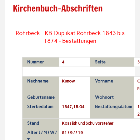
Kirchenbuch-Abschriften
Rohrbeck - KB-Duplikat Rohrbeck 1843 bis
1874 - Bestattungen
Nummer
4
Seite
3
Nachname
Kunow
Vorname
C
F
Geburtsname
Wohnort
Sterbedatum
1847,18.04.
Bestattungsdatum
1
2
Stand
Kossäth und Schulvorsteher
Alter J / M / W /
81 / 9 / / 19