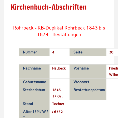
Kirchenbuch-Abschriften
Rohrbeck - KB-Duplikat Rohrbeck 1843 bis
1874 - Bestattungen
Nummer
4
Seite
30
Nachname
Heubeck
Vorname
Fried
Wilhe
Geburtsname
Wohnort
Sterbedatum
1846,
Bestattungsdatum
17.07.
Stand
Tochter
Alter J / M / W /
/ 6 / / 2