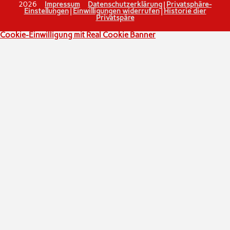
2026
Impressum
Datenschutzerklärung
|
Privatsphäre-
Einstellungen
|
Einwilligungen widerrufen
|
Historie dier
Privatspäre
Cookie-Einwilligung mit Real Cookie Banner