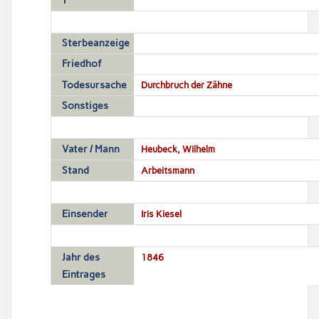
T
Sterbeanzeige
Friedhof
Todesursache
Durchbruch der Zähne
Sonstiges
Vater / Mann
Heubeck, Wilhelm
Stand
Arbeitsmann
Einsender
Iris Kiesel
Jahr des
1846
Eintrages