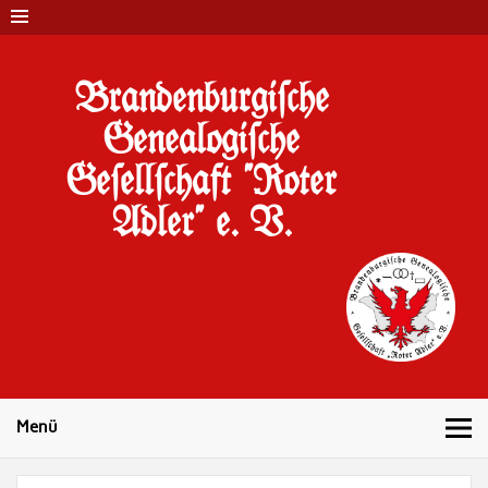
Brandenburgi#che
Genealogi#che
Ge#ell#chaft "Roter
Adler" e. V.
10 Jahre Familienforschung in Brandenburg
Menü