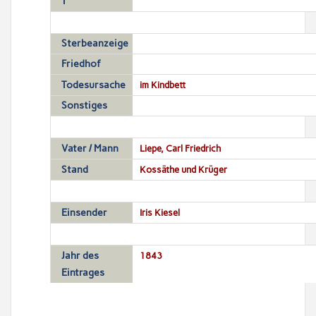
T
Sterbeanzeige
Friedhof
Todesursache
im Kindbett
Sonstiges
Vater / Mann
Liepe, Carl Friedrich
Stand
Kossäthe und Krüger
Einsender
Iris Kiesel
Jahr des
1843
Eintrages