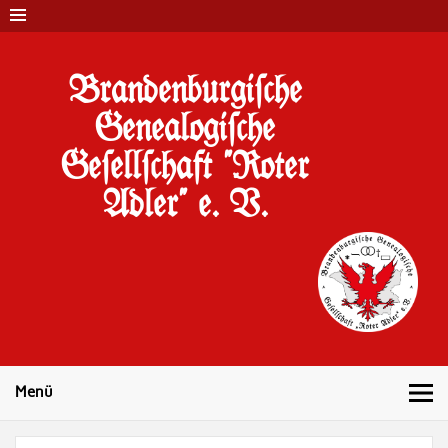
Brandenburgi#che
Genealogi#che
Ge#ell#chaft "Roter
Adler" e. V.
10 Jahre Familienforschung in Brandenburg
Menü