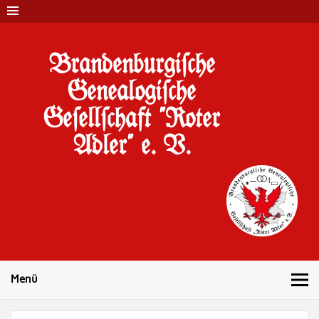
Brandenburgi#che
Genealogi#che
Ge#ell#chaft "Roter
Adler" e. V.
10 Jahre Familienforschung in Brandenburg
Menü