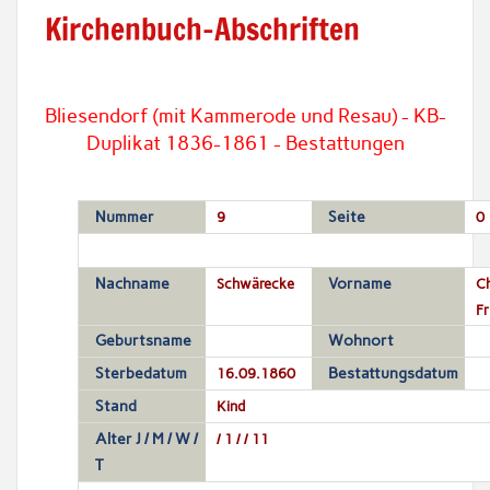
Kirchenbuch-Abschriften
Bliesendorf (mit Kammerode und Resau) - KB-
Duplikat 1836-1861 - Bestattungen
Nummer
9
Seite
0
Nachname
Schwärecke
Vorname
Ch
Fr
Geburtsname
Wohnort
Sterbedatum
16.09.1860
Bestattungsdatum
Stand
Kind
Alter J / M / W /
/ 1 / / 11
T