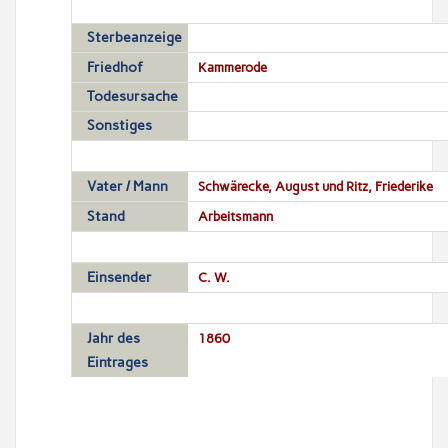
Sterbeanzeige
Friedhof
Kammerode
Todesursache
Sonstiges
Vater / Mann
Schwärecke, August und Ritz, Friederike
Stand
Arbeitsmann
Einsender
C. W.
Jahr des
1860
Eintrages