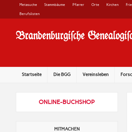
Metasuche
Stammbäume
Pfarrer
Orte
Kirchen
Fri
Berufslisten
Brandenburgi#che Genealogi#c
10 Jahre Familienforschung in Brandenburg
Startseite
Die BGG
Vereinsleben
Fors
ONLINE-BUCHSHOP
MITMACHEN