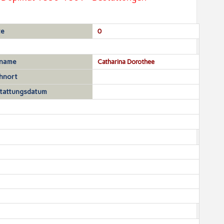
te
0
name
Catharina Dorothee
hnort
tattungsdatum