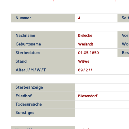
Nummer
4
Sei
Nachname
Bielecke
Vor
Geburtsname
Weilandt
Wo
Sterbedatum
01.05.1859
Bes
Stand
Witwe
Alter J / M / W / T
69 / 2 / /
Sterbeanzeige
Friedhof
Bliesendorf
Todesursache
Sonstiges