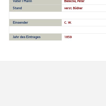
Vater / Mann
Bielecke, Peter
Stand
verst. Büdner
Einsender
C. W.
Jahr des Eintrages
1859