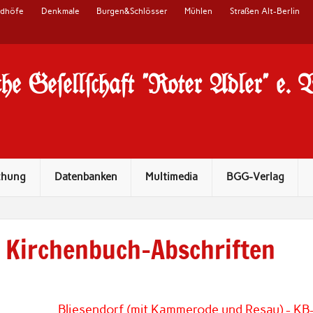
edhöfe
Denkmale
Burgen&Schlösser
Mühlen
Straßen Alt-Berlin
he Ge#ell#chaft "Roter Adler" e. 
chung
Datenbanken
Multimedia
BGG-Verlag
Kirchenbuch-Abschriften
Bliesendorf (mit Kammerode und Resau) - KB