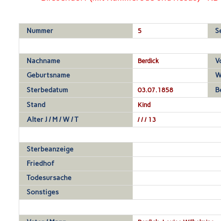
Nummer
5
S
Nachname
Berdick
V
Geburtsname
W
Sterbedatum
03.07.1858
B
Stand
Kind
Alter J / M / W / T
/ / / 13
Sterbeanzeige
Friedhof
Todesursache
Sonstiges