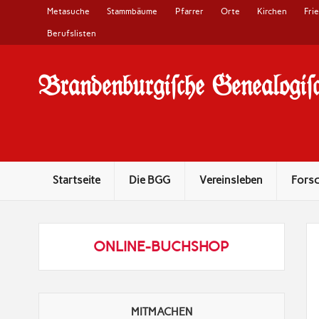
Metasuche
Stammbäume
Pfarrer
Orte
Kirchen
Fri
Berufslisten
Brandenburgi#che Genealogi#c
10 Jahre Familienforschung in Brandenburg
Startseite
Die BGG
Vereinsleben
Fors
ONLINE-BUCHSHOP
MITMACHEN