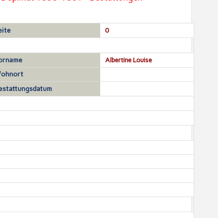
eite
0
orname
Albertine Louise
ohnort
estattungsdatum