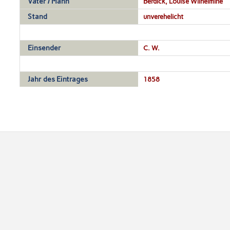
Vater / Mann
Berdick, Louise Wilhelmine
Stand
unverehelicht
Einsender
C. W.
Jahr des Eintrages
1858