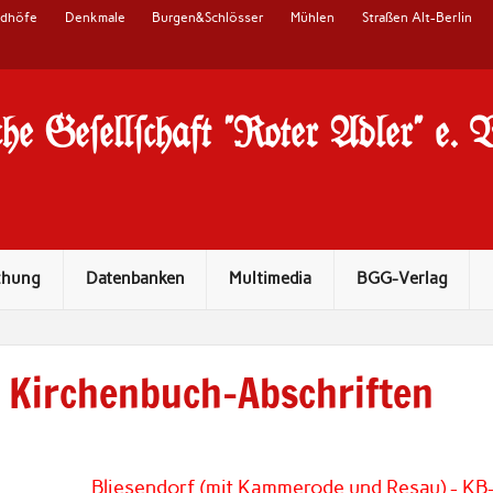
edhöfe
Denkmale
Burgen&Schlösser
Mühlen
Straßen Alt-Berlin
he Ge#ell#chaft "Roter Adler" e. 
chung
Datenbanken
Multimedia
BGG-Verlag
Kirchenbuch-Abschriften
Bliesendorf (mit Kammerode und Resau) - KB