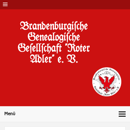
Brandenburgi#che
Genealogi#che
Ge#ell#chaft "Roter
Adler" e. V.
10 Jahre Familienforschung in Brandenburg
Menü