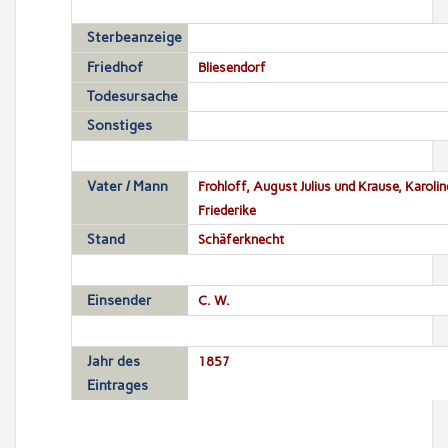
Sterbeanzeige
Friedhof
Bliesendorf
Todesursache
Sonstiges
Vater / Mann
Frohloff, August Julius und Krause, Karolin
Friederike
Stand
Schäferknecht
Einsender
C. W.
Jahr des
1857
Eintrages