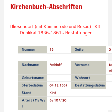
Kirchenbuch-Abschriften
Bliesendorf (mit Kammerode und Resau) - KB-
Duplikat 1836-1861 - Bestattungen
Nummer
13
Seite
0
Nachname
Frohloff
Vorname
Ju
Al
Geburtsname
Wohnort
Sterbedatum
04.12.1857
Bestattungsdatum
Stand
Kind
Alter J / M / W /
6 / 10 / / 20
T