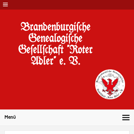
Brandenburgi#che
Genealogi#che
Ge#ell#chaft "Roter
Adler" e. V.
10 Jahre Familienforschung in Brandenburg
Menü