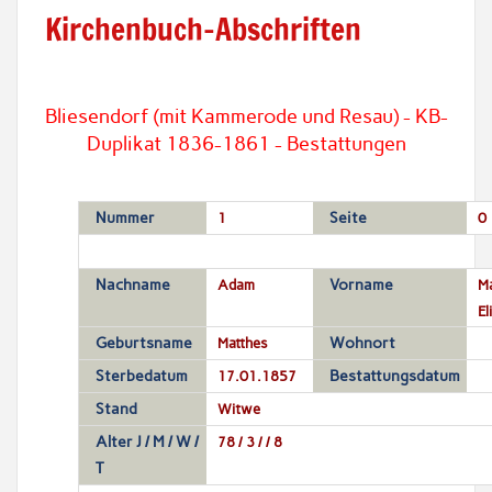
Kirchenbuch-Abschriften
Bliesendorf (mit Kammerode und Resau) - KB-
Duplikat 1836-1861 - Bestattungen
Nummer
1
Seite
0
Nachname
Adam
Vorname
Ma
El
Geburtsname
Matthes
Wohnort
Sterbedatum
17.01.1857
Bestattungsdatum
Stand
Witwe
Alter J / M / W /
78 / 3 / / 8
T