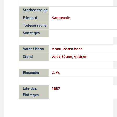
Sterbeanzeige
Friedhof
Kammerode
Todesursache
Sonstiges
Vater / Mann
Adam, Johann Jacob
Stand
verst. Büdner, Altsitzer
Einsender
C. W.
Jahr des
1857
Eintrages