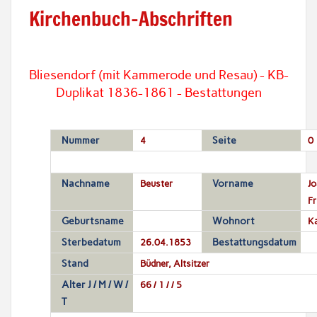
Kirchenbuch-Abschriften
Bliesendorf (mit Kammerode und Resau) - KB-
Duplikat 1836-1861 - Bestattungen
Nummer
4
Seite
0
Nachname
Beuster
Vorname
Jo
Fr
Geburtsname
Wohnort
K
Sterbedatum
26.04.1853
Bestattungsdatum
Stand
Büdner, Altsitzer
Alter J / M / W /
66 / 1 / / 5
T