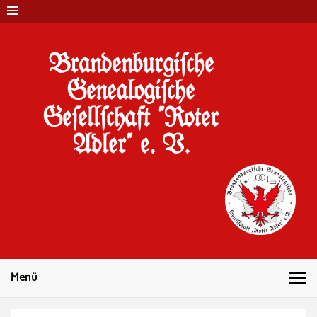
Brandenburgi#che
Genealogi#che
Ge#ell#chaft "Roter
Adler" e. V.
10 Jahre Familienforschung in Brandenburg
Menü