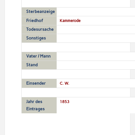
Sterbeanzeige
Friedhof
Kammerode
Todesursache
Sonstiges
Vater / Mann
Stand
Einsender
C. W.
Jahr des
1853
Eintrages