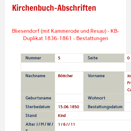
Kirchenbuch-Abschriften
Bliesendorf (mit Kammerode und Resau) - KB-
Duplikat 1836-1861 - Bestattungen
Nummer
5
Seite
0
Nachname
Böttcher
Vorname
Jo
Fr
Ca
Geburtsname
Wohnort
Sterbedatum
15.06.1850
Bestattungsdatum
Stand
Kind
Alter J / M / W /
1 / 6 / / 11