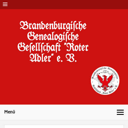
Brandenburgi#che
Genealogi#che
Ge#ell#chaft "Roter
Adler" e. V.
10 Jahre Familienforschung in Brandenburg
Menü