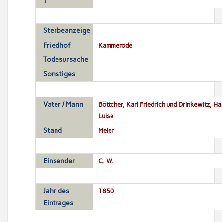
T
Sterbeanzeige
Friedhof
Kammerode
Todesursache
Sonstiges
Vater / Mann
Böttcher, Karl Friedrich und Drinkewitz, H
Luise
Stand
Meier
Einsender
C. W.
Jahr des
1850
Eintrages