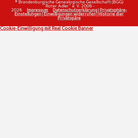
© Brandenburgische Genealogische Gesellschaft (BGG)
"Roter Adler" e. V. 2006 -
2026
Impressum
Datenschutzerklärung
|
Privatsphäre-
Einstellungen
|
Einwilligungen widerrufen
|
Historie dier
Privatspäre
Cookie-Einwilligung mit Real Cookie Banner