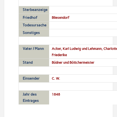
Sterbeanzeige
Friedhof
Bliesendorf
Todesursache
Sonstiges
Vater / Mann
Acker, Karl Ludwig und Lehmann, Charlott
Friederike
Stand
Büdner und Böttchermeister
Einsender
C. W.
Jahr des
1848
Eintrages