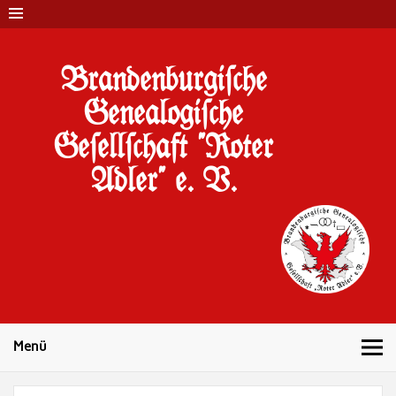
Brandenburgi#che
Genealogi#che
Ge#ell#chaft "Roter
Adler" e. V.
10 Jahre Familienforschung in Brandenburg
Menü