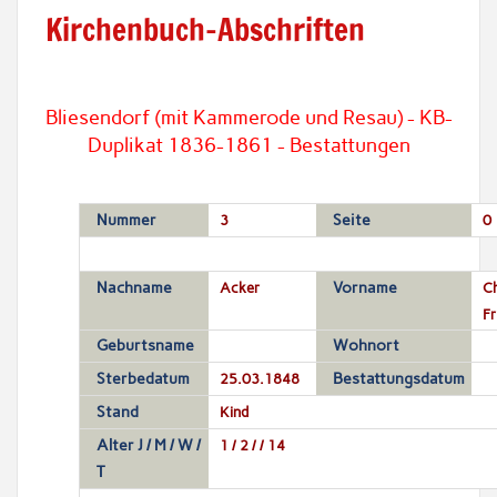
Kirchenbuch-Abschriften
Bliesendorf (mit Kammerode und Resau) - KB-
Duplikat 1836-1861 - Bestattungen
Nummer
3
Seite
0
Nachname
Acker
Vorname
Ch
Fr
Geburtsname
Wohnort
Sterbedatum
25.03.1848
Bestattungsdatum
Stand
Kind
Alter J / M / W /
1 / 2 / / 14
T